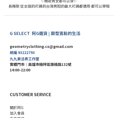
✨襪款男女都可以穿✨
長襪款 從女版的尺碼到台灣男鞋的最大尺碼都適用 都可以穿哦
G SELECT
阿G
選
貨
|
廓型寬鬆的生活
geometryclothing.co@gmail.com
統編 93222793
九九乘法表工作室
實體門市｜
高雄市楠梓區旗楠路132號
14:00-22:00
CUSTOMER SERVICE
關於阿G
加入會員