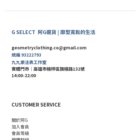
G SELECT
阿G
選
貨
|
廓型寬鬆的生活
geometryclothing.co@gmail.com
統編 93222793
九九乘法表工作室
實體門市｜
高雄市楠梓區旗楠路132號
14:00-22:00
CUSTOMER SERVICE
關於阿G
加入會員
會員等級
預購群組