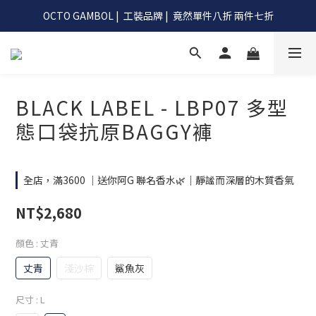
OCTO GAMBOL |  工裝品牌 |  竟然單件八折 兩件七折
OCTO GAMBOL |  工裝品牌 |  竟然單件八折 兩件七折
滿990阿G幫你免運到超商
OCTO GAMBOL |  工裝品牌 |  竟然單件八折 兩件七折
BLACK LABEL - LBP07 多型
態口袋抗原BAGGY褲
全店，滿3600 ｜送你阿G 聯名香水🌿｜靜謐而深層的木質香氣
NT$2,680
顏色
: 丈青
丈青
淺沙棕
鯊魚灰
尺寸
: L