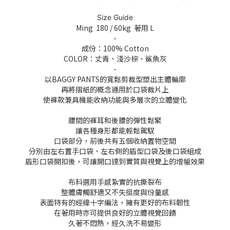
Size Guide
Ming 180 / 60kg 著用 L
-
成份：100% Cotton
COLOR：
丈青、
淺沙棕、鯊魚灰
-
以BAGGY PANTS的寬鬆剪裁型塑出主體輪廓
再將摺紙的概念運用於口袋裁片上
使褲款兼具機能收納功能與多層次的立體變化
腰間的褲耳和後腰的彈性鬆緊
讓各種身形都能輕鬆駕馭
口袋部分，前後共有五個收納置物空間
分別由左右置手口袋、左右側的盾型口袋及後口袋組成
盾形口袋開扣後，可讓開口達到實質與視覺上的增幅效果
布料選用手感紮實的抗撕裂布
整體膚觸舒適又不失挺度與份量感
表面特有的經緯十字編法，擁有更好的布料韌性
在著用時亦可提供良好的立體視覺回饋
久著不悶熱，經久洗不易變形