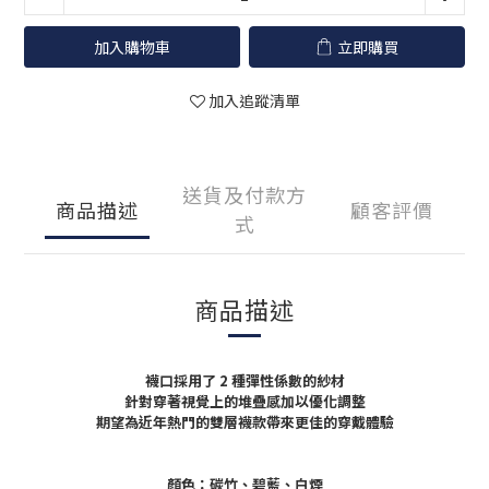
加入購物車
立即購買
加入追蹤清單
送貨及付款方
商品描述
顧客評價
式
商品描述
襪口採用了 2 種彈性係數的紗材
針對穿著視覺上的堆疊感加以優化調整
期望為近年熱門的雙層襪款帶來更佳的穿戴體驗
顏色：
碳竹、碧藍、白煙