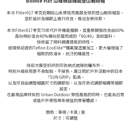
Boonie Hat 山峰標誌機能登山戰術帽
本次 Filter017 考究近期因山系穿搭而風靡全球的登山戰術帽型，
並於設計及細節上進行改良，推出全新改款。
本次Filter017考究70年代戶外機能服飾，並重新開發改良由60%
直向棉紗混合40%橫向尼龍而成的「60/40」混紡面料，
除保留了棉料親膚透氣的特性。
經環保認證的Teflon EcoElite™鐵氟龍塗層加工，更大幅增強了
帽款的防潑水、抗汙的機能性。
除前次廣受好評的可收納式遮陽防曬布外，
特別升級採用更不易鬆脫、不掉色，廣泛用於戶外活動中的日本
「SUN GRIP」釦具，
以及可自由調整帽圍尺寸的調節扣、以及可拆式調節帽繩等細節
設定，
在展現品牌特有的 Urban Outdoor 穿搭風格的同時，也能為日常
或是戶外穿搭帶來絕佳的穿著體感。
顏色：軍綠 / 卡其 / 黑
尺寸：可調整