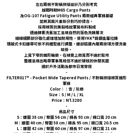
左右兩側不對稱拼接設計乃分別考究
越戰時期M65 Cargo Pants
及OG-107 Fatigue Utility Pants 兩款經典軍褲基礎
並將其裁片重新分割巧妙揉合。
採用棉質抗撕裂格紋軍裝布料製成
透過酵素洗舊加工呈現自然的落色洗鍊層次
縫線細節部分強化處理增加耐用性，使用YKK®鎳銀金屬拉鍊
隱蔽式卡扣腰帶可依不同體型進行調整，腰部脇邊內層兩掛環方便洗後
晾掛。
上寬下窄的錐形輪廓，在視覺上微寬而不過於鬆垮
整體呈現出略帶軍事風格但不過於硬核的休閒氛圍
適於戶外活動及都市日常穿搭
-
FILTER017® - Pocket Wide Tapered Pants / 不對稱拼接棉質錐形
軍褲
Color：：杏 / 灰綠
Size：S / M / L / XL
Price：NT.3280
-
商品尺寸
S：腰圍 38 cm / 臀圍 56 cm / 褲長 93 cm / 褲口寬 20 cm
M：腰圍 40 cm / 臀圍 58 cm / 褲長 95 cm / 褲口寬 20.5 cm
L：腰圍 42 cm / 臀圍 60 cm / 褲長 97 cm / 褲口寬 21 cm