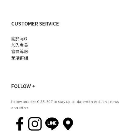
CUSTOMER SERVICE
關於阿G
加入會員
會員等級
預購群組
FOLLOW +
follow and like G SELECT to stay up-to-date with exclusive news
and offers