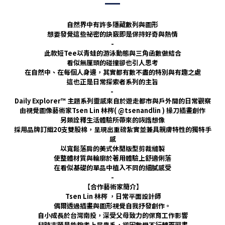
自然界中有許多隱藏數列與圖形
想要發覺這些祕密的訣竅即是保持好奇與熱情
-
此款短Tee以青蛙的游泳動態與三角函數做結合
看似無厘頭的碰撞卻也引人思考
在自然中、在每個人身邊，其實都有數不盡的特別與有趣之處
這也正是日常探索者系列的主旨
-
Daily Explorer™ 主題系列靈感來自於遊走都市與戶外間的日常觀察
由視覺圖像藝術家Tsen Lin 林梣( @tsenandlin ) 操刀插畫創作
另類詮釋生活體驗所帶來的詼諧想像
採用品牌訂織20支雙股棉，呈現出重磅紮實並兼具親膚特性的獨特手
感
以寬鬆落肩的美式休閒版型剪裁縫製
使整體材質與輪廓於著用體驗上舒適俐落
在看似基礎的單品中植入不同的細膩感受
-
【合作藝術家簡介】
Tsen Lin 林梣 ，日常平面設計師
偶爾透過插畫與圖形視覺自我抒發創作。
自小成長於台灣南投，深受父母致力的保育工作影響
兒時志願是能夠考上昆蟲系，卻因數學不行轉而習畫