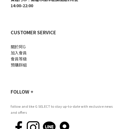
14:00-22:00
CUSTOMER SERVICE
關於阿G
加入會員
會員等級
預購群組
FOLLOW +
follow and like G SELECT to stay up-to-date with exclusive news
and offers