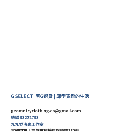
G SELECT
阿G
選
貨
|
廓型寬鬆的生活
geometryclothing.co@gmail.com
統編 93222793
九九乘法表工作室
實體門市｜
高雄市楠梓區旗楠路132號