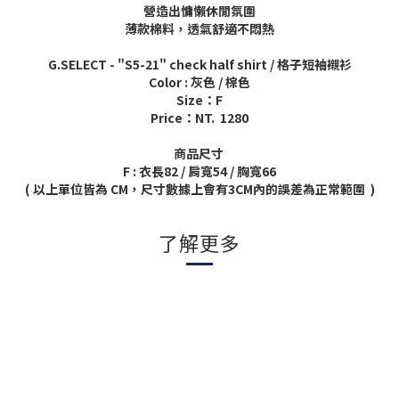
營造出慵懶休閒氛圍
薄款棉料，透氣舒適不悶熱
G.SELECT - "S5-21" check half shirt / 格子短袖襯衫
Color : 灰色 / 棕色
Size：F
Price：NT. 1280
商品尺寸
F : 衣長82 / 肩寬54 / 胸寬66
(
以上單位皆為
CM
，尺寸數據上會有
3CM
內的誤差為正常範圍
)
了解更多