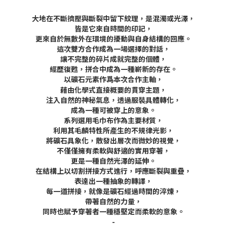
大地在不斷擠壓與斷裂中留下紋理，是混濁或光澤，
皆是它來自時間的印記，
更來自於無數外在環境的擾動與自身結構的回應。
這次雙方合作成為一場選擇的對話，
讓不完整的碎片成就完整的個體，
經歷復甦，拼合中成為一種嶄新的存在。
以礦石元素作爲本次合作主軸，
藉由化學式直接概要的貫穿主題，
注入自然的神秘氣息，透過服裝具體轉化，
成為一種可被穿上的意象。
系列選用毛巾布作為主要材質，
利用其毛麟特性所產生的不規律光影，
將礦石具象化，散發出層次而微妙的視覺，
不僅僅擁有柔軟與舒適的實用穿著，
更是一種自然光澤的延伸。
在結構上以切割拼接方式進行，呼應斷裂與重疊，
表達出一種抽象的轉譯，
每一道拼接，就像是礦石經過時間的淬煉，
帶著自然的力量，
同時也賦予穿著者一種穩堅定而柔軟的意象。
-