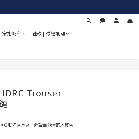
穿搭配件
鞋款 | 球鞋護理
立即購買
- IDRC Trouser
褲鏈
你阿G 聯名香水🌿｜靜謐而深層的木質香