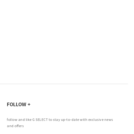
FOLLOW +
follow and like G SELECT to stay up-to-date with exclusive news
and offers