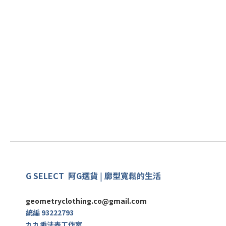
G SELECT
阿G
選
貨
|
廓型寬鬆的生活
geometryclothing.co@gmail.com
統編 93222793
九九乘法表工作室