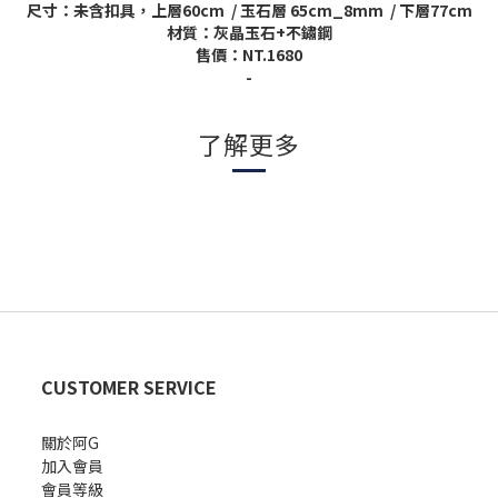
尺寸：未含扣具，上層
60cm
/
玉石層
65cm_8mm
/
下層
77cm
材質：灰晶玉石
+
不鏽鋼
售價：
NT.1680
-
了解更多
CUSTOMER SERVICE
關於阿G
加入會員
會員等級