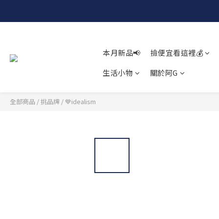
本月新品📢
撿便宜看這裡💰
生活小物
關於阿G
全部商品
/
挑品牌
/
💙idealism