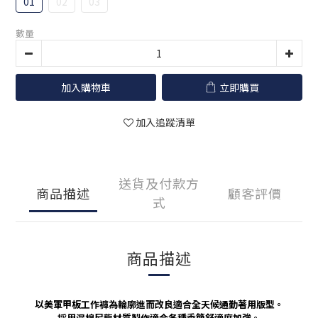
01
02
03
數量
加入購物車
立即購買
加入追蹤清單
送貨及付款方
商品描述
顧客評價
式
商品描述
以美軍甲板工作褲為輪廓進而改良適合全天候通勤著用版型。
採用混棉尼龍材質製作適合各種季節舒適度加強。