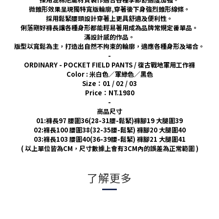
微錐形效果呈現獨特寬版輪廓,穿著後下身強烈錐形線條。
採用鬆緊腰頭設計穿著上更具舒適及便利性。
俐落剛好褲長讓各種身形都能輕易著用成為品牌常規定番單品。
滿設計感的作品。
版型以寬鬆為主，打造出自然不拘束的輪廓，適應各種身形及場合。
-
ORDINARY - POCKET FIELD PANTS / 復古戰地軍用工作褲
Color : 米白色／軍綠色／黑色
Size：01 / 02 / 03
Price：NT.1980
-
商品尺寸
01:褲長97 腰圍36(28-31腰-鬆緊)褲腳19 大腿圍39
02:褲長100 腰圍38(32-35腰-鬆緊) 褲腳20 大腿圍40
03:褲長103 腰圍40(36-39腰-鬆緊) 褲腳21 大腿圍41
(
以上單位皆為
CM
，尺寸數據上會有
3CM
內的誤差為正常範圍
)
了解更多