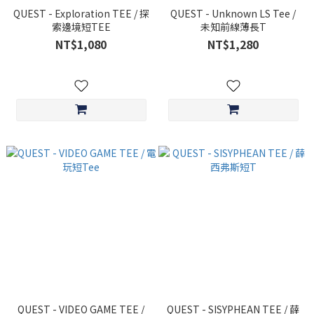
QUEST - Exploration TEE / 探
QUEST - Unknown LS Tee /
索邊境短TEE
未知前線薄長T
NT$1,080
NT$1,280
QUEST - VIDEO GAME TEE /
QUEST - SISYPHEAN TEE / 薛