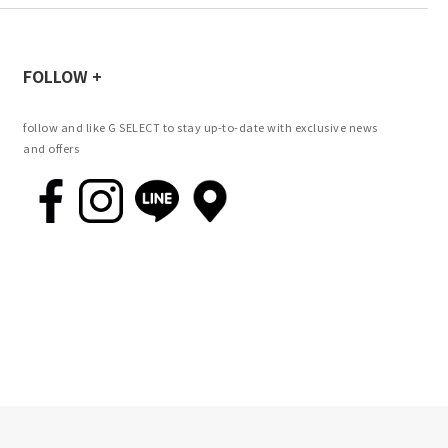
FOLLOW +
follow and like G SELECT to stay up-to-date with exclusive news
and offers