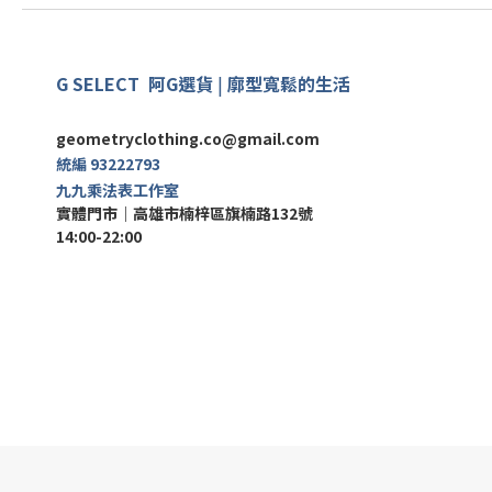
G SELECT
阿G
選
貨
|
廓型寬鬆的生活
geometryclothing.co@gmail.com
統編 93222793
九九乘法表工作室
實體門市｜
高雄市楠梓區旗楠路132號
14:00-22:00