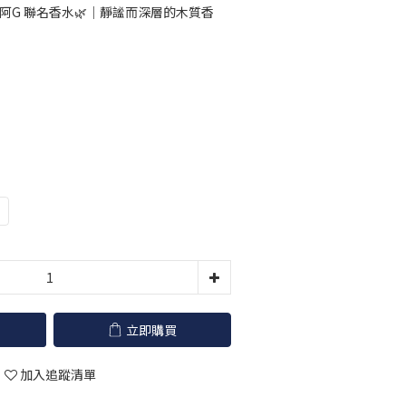
你阿G 聯名香水🌿｜靜謐而深層的木質香
立即購買
加入追蹤清單