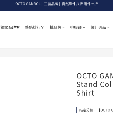
OCTO GAMBOL |  工裝品牌 |  竟然單件八折 兩件七折
滿990阿G幫你免運到超商
OCTO GAMBOL |  工裝品牌 |  竟然單件八折 兩件七折
獨家品牌💖
熱銷排行🏅
挑品牌
挑服飾
設計選品
OCTO GAM
Stand Col
Shirt
指定分類，【OCTO GA