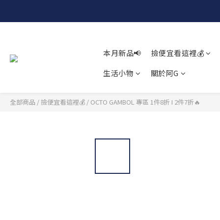
本月新品📢
撿便宜看這裡💰
生活小物
關於阿G
全部商品
/
撿便宜看這裡💰
/
OCTO GAMBOL 專區 1件8折 I 2件7折️‍🔥