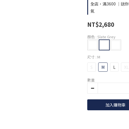
全店，滿3600 ｜送
氣
NT$2,680
顏色
: Slate Grey
尺寸
: M
S
M
L
XL
數量
加入購物車