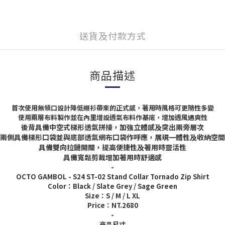
送貨及付款方式
商品描述
首次使用無領口設計降低襯衫帶來的正式感，著用時風格可更隨性多變
使用兩層布料製作並在內里增設透氣布料作基底，增加透風通爽性
後背具備中空式梯形透氣拼接，加強立體感及突出兩旁層次
兩側具備梯形口袋並與底部透氣網布口袋作呼應，展現一體性及收納空間
具備雙向拉鏈開關，提高便捷性及著用時靈活性
具備寬鬆剪裁增加著用時舒適感
-
OCTO GAMBOL - S24 ST-02 Stand Collar Tornado Zip Shirt
Color：Black / Slate Grey / Sage Green
Size：S / M / L XL
Price：NT.2680
-
商品尺寸