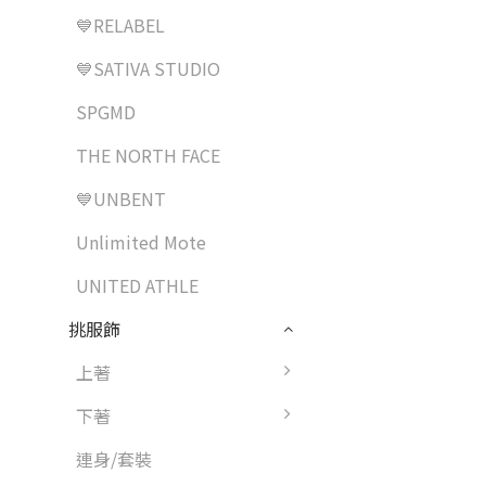
💙RELABEL
💙SATIVA STUDIO
SPGMD
THE NORTH FACE
💙UNBENT
Unlimited Mote
UNITED ATHLE
挑服飾
上著
下著
連身/套裝