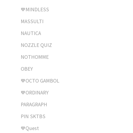
💙MINDLESS
MASSULTI
NAUTICA
NOZZLE QUIZ
NOTHOMME
OBEY
💙OCTO GAMBOL
💙ORDINARY
PARAGRAPH
PIN SKTBS
💙Quest