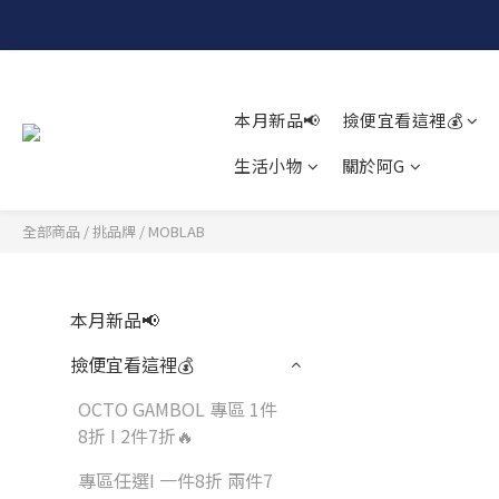
本月新品📢
撿便宜看這裡💰
生活小物
關於阿G
全部商品
/
挑品牌
/
MOBLAB
本月新品📢
撿便宜看這裡💰
OCTO GAMBOL 專區 1件
8折 I 2件7折️‍🔥
專區任選I 一件8折 兩件7