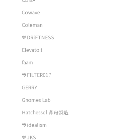
Cowave
Coleman
💙DRiFTNESS
Elevato.t
faam
💙FILTER017
GERRY
Gnomes Lab
Hatchessel 斧舟製造
💙idealism
💙JKS