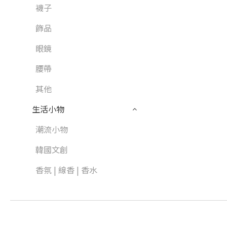
襪子
飾品
眼鏡
腰帶
其他
生活小物
潮流小物
韓國文創
香氛 | 線香 | 香水