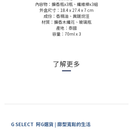
內容物：擴香瓶x3瓶、纖維棒x3組
外盒尺寸：18.4 x 27.4 x 7 cm
成份：香精油、異鏈烷涇
材質：擴香木纖花、玻璃瓶
產地：泰國
容量：70ml x 3
了解更多
G SELECT
阿G
選
貨
|
廓型寬鬆的生活