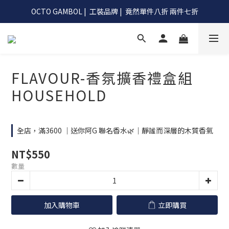
OCTO GAMBOL |  工裝品牌 |  竟然單件八折 兩件七折
OCTO GAMBOL |  工裝品牌 |  竟然單件八折 兩件七折
滿990阿G幫你免運到超商
OCTO GAMBOL |  工裝品牌 |  竟然單件八折 兩件七折
FLAVOUR-香氛擴香禮盒組
HOUSEHOLD
全店，滿3600 ｜送你阿G 聯名香水🌿｜靜謐而深層的木質香氣
NT$550
數量
加入購物車
立即購買