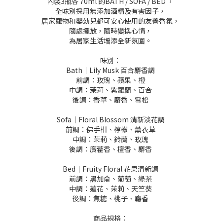
內裝3瓶各 70ml 的BATH / SOFA / BED ，
全味別採用無添加酒精及有害因子，
居家寵物和嬰幼兒都可安心使用的友善香氛，
隨處擺放，隨時變換心情，
為居家生活增添全新氛圍。
味別：
Bath｜Lily Musk 百合麝香調
前調：玫瑰、蘋果、橙
中調：茉莉、紫羅蘭、百合
後調：香草、麝香、雪松
Sofa｜Floral Blossom 清新淡花調
前調：佛手柑、檸檬、薰衣草
中調：茉莉、鈴蘭、玫瑰
後調：廣藿香、檀香、麝香
Bed｜Fruity Floral 花果清新調
前調：黑加侖、葡萄、綠茶
中調：蓮花、茉莉、天竺葵
後調：焦糖、桃子、麝香
商品規格：