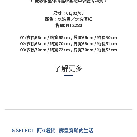
▪
此款依舊保持品牌基礎中求變的特質。
尺寸：
01/02/03
顏色：水洗黑／水洗酒紅
售價
: NT2280
01:
衣長
66cm /
胸寬
68cm /
肩寬
66cm /
袖長
50cm
02:
衣長
68cm /
胸寬
70cm /
肩寬
68cm /
袖長
51cm
03:
衣長
70cm /
胸寬
72cm /
肩寬
70cm /
袖長
52c
m
了解更多
G SELECT
阿G
選
貨
|
廓型寬鬆的生活