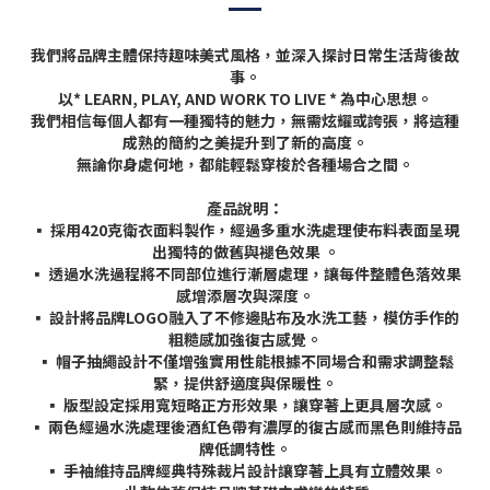
我們將品牌主體保持趣味美式風格，並深入探討日常生活背後故
事。
以
* LEARN, PLAY, AND WORK TO LIVE *
為中心思想。
我們相信每個人都有一種獨特的魅力，無需炫耀或誇張，將這種
成熟的簡約之美提升到了新的高度。
無論你身處何地，都能輕鬆穿梭於各種場合之間。
產品說明：
▪
採用
420
克衛衣面料製作，經過多重水洗處理使布料表面呈現
出獨特的做舊與褪色效果
。
▪
透過水洗過程將不同部位進行漸層處理，讓每件整體色落效果
感增添層次與深度。
▪
設計將品牌
LOGO
融入了不修邊貼布及水洗工藝，模仿手作的
粗糙感加強復古感覺。
▪
帽子抽繩設計不僅增強實用性能根據不同場合和需求調整鬆
緊，提供舒適度與保暖性。
▪
版型設定採用寬短略正方形效果，讓穿著上更具層次感。
▪
兩色經過水洗處理後酒紅色帶有濃厚的復古感而黑色則維持品
牌低調特性。
▪
手袖維持品牌經典特殊裁片設計讓穿著上具有立體效果。