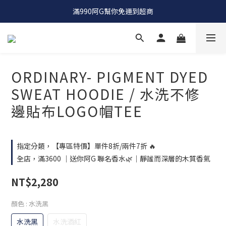
OCTO GAMBOL |  工裝品牌 |  竟然單件八折 兩件七折
滿990阿G幫你免運到超商
OCTO GAMBOL |  工裝品牌 |  竟然單件八折 兩件七折
ORDINARY- PIGMENT DYED
SWEAT HOODIE / 水洗不修
邊貼布LOGO帽TEE
指定分類，【專區特價】單件8折/兩件7折 🔥
全店，滿3600 ｜送你阿G 聯名香水🌿｜靜謐而深層的木質香氣
NT$2,280
顏色
: 水洗黑
水洗黑
水洗酒紅